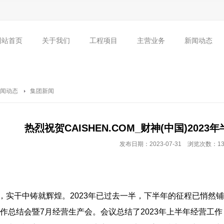
网站首页
关于我们
工程项目
主营业务
新闻动态
集团简介
组织架构
公共建筑
企业资质
CAISHEN.COM_财神(
住宅项目
企业荣誉
市政
闻动态
集团新闻
热烈祝贺CAISHEN.COM_财神(中国)20
发布日期：2023-07-31 浏览次数：13
实干中铸就辉煌。2023年已过去一半，下半年的征程已悄然铺开。7
中工作总结会暨7月经营生产会。会议总结了2023年上半年经营