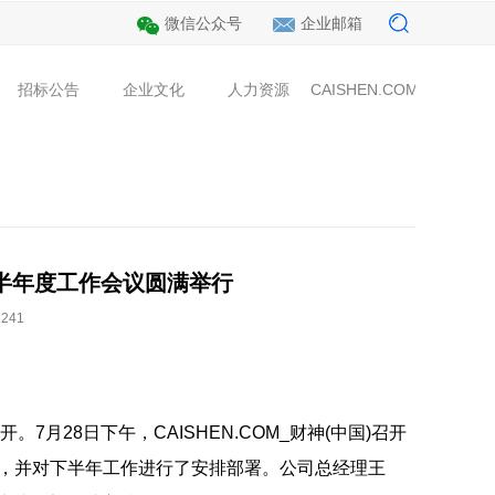
微信公众号
企业邮箱
招标公告
企业文化
人力资源
CAISHEN.COM_
中国)
公用
集团新闻
党的建设
海外工程
市政工程
行业动态
招标公告
总经理致辞
企业核心价值观
装饰工程
人才招聘
财税新闻
企业OA
CAISHEN.COM_财神(中国)
园林绿化
教育培训
文化理念
公路工程
员工风采
视频中心
投诉建议
财神(中国)
23年半年度工作会议圆满举行
241
月28日下午，CAISHEN.COM_财神(中国)召开
工作，并对下半年工作进行了安排部署。公司总经理王