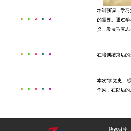
培训强调，学习
的需要。通过学
义，发展马克思
在培训结束后的
本次“学党史、
作风，在以后的
快速链接