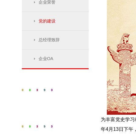
企业荣誉
党的建设
总经理致辞
企业OA
为
丰富党史学习
年4月13日下午