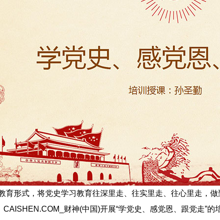
教育形式，将党史学习教育往深里走、往实里走、往心里走，做到
，CAISHEN.COM_财神(中国)开展“学党史、感党恩、跟党走”的