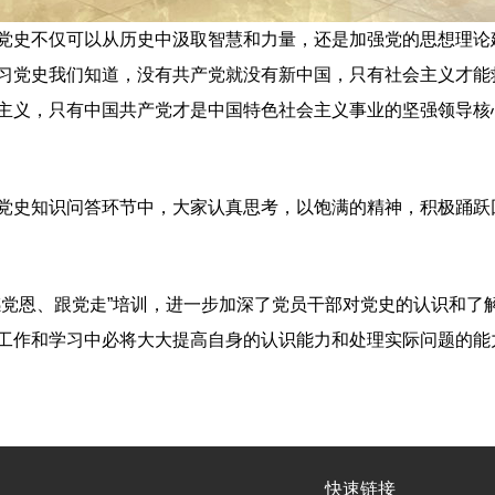
党史不仅可以从历史中汲取智慧和力量，还是加强党的思想理论
习党史我们知道，没有共产党就没有新中国，只有社会主义才能
主义，只有中国共产党才是中国特色社会主义事业的坚强领导核
党史知识问答环节中，大家认真思考，以饱满的精神，积极踊跃
感党恩、跟党走”培训，进一步加深了党员干部对党史的认识和了
工作和学习中必将大大提高自身的认识能力和处理实际问题的能
快速链接