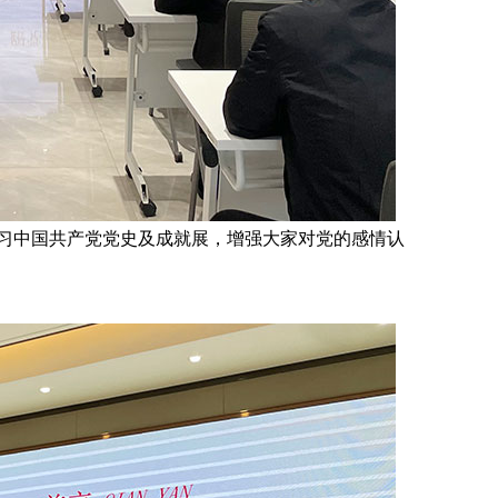
习中国共产党党史及成就展，增强大家对党的感情认