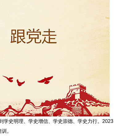
学史明理、学史增信、学史崇德、学史力行。2023
培训。