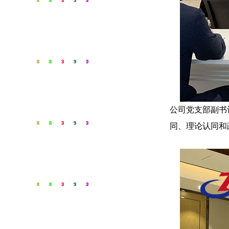
公司党支部副书
同、理论认同和